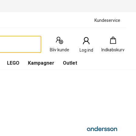
Kundeservice
Indkøbskurv
:
0
Produkter
Bliv kunde
Indkøbskurv
Log ind
(
Indkøbskurv
LEGO
Kampagner
Outlet