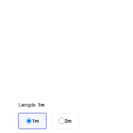
Længde:
1m
1m
2m