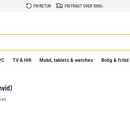
FRI RETUR
FRI FRAGT OVER 1000,-
PC
TV & Hifi
Mobil, tablets & watches
Bolig & fritid
hvid)
ret