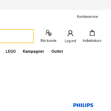
Kundeservice
Indkøbskurv
:
0
Produkter
Bliv kunde
Indkøbskurv
Log ind
(
Indkøbskurv
LEGO
Kampagner
Outlet