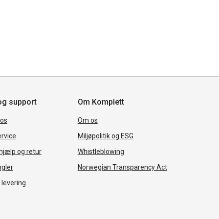
og support
Om Komplett
 os
Om os
rvice
Miljøpolitik og ESG
jælp og retur
Whistleblowing
ngler
Norwegian Transparency Act
 levering