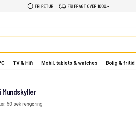
FRI RETUR
FRI FRAGT OVER 1000,-
PC
TV & Hifi
Mobil, tablets & watches
Bolig & fritid
i Mundskyller
ter, 60 sek rengøring