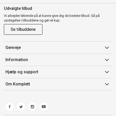
Udvalgte tilbud
Vi arbejder løbende på at kunne give dig de bedste tilbud. Gå på
opdagelse i tilbuddene og gør et kup.
Se tilbuddene
Genveje
Min side
Information
Ordrehistorik
Salgsbetingelser
Hjælp og support
Gavekort
Mærker/producent
Kontakt os
Om Komplett
Fortrydelsesret
Kundeservice
Om os
Produkthjælp og retur
Miljøpolitik og ESG
Fejl/Mangler
Whistleblowing
Fragt og levering