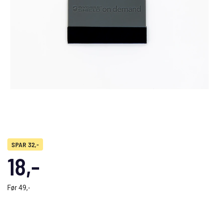
SPAR 32,-
18,-
Før
49,-