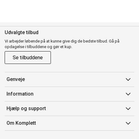
Udvalgte tilbud
Vi arbejder løbende på at kunne give dig de bedste tilbud. Gå på
opdagelse i tilbuddene og gør et kup.
Se tilbuddene
Genveje
Min side
Information
Ordrehistorik
Salgsbetingelser
Hjælp og support
Gavekort
Mærker/producent
Kontakt os
Om Komplett
Fortrydelsesret
Kundeservice
Om os