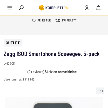
FRI RETUR
FRI FRAGT*
OUTLET
Zagg ISOD Smartphone Squeegee, 5-pack
5-pack
(0 reviews)
Skriv en anmeldelse
Varenummer:
1311842
1
/
1