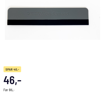
SPAR 40,-
46,-
Før
86,-