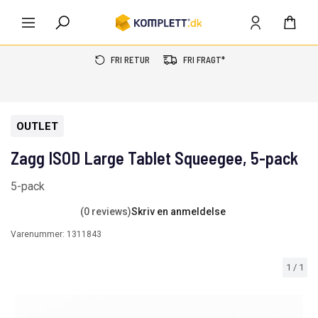
FRI RETUR
FRI FRAGT*
OUTLET
Zagg ISOD Large Tablet Squeegee, 5-pack
5-pack
(0 reviews)
Skriv en anmeldelse
Varenummer:
1311843
1
/
1