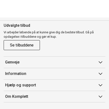
Udvalgte tilbud
Vi arbejder løbende på at kunne give dig de bedste tilbud. Gå på
opdagelse i tilbuddene og gør et kup.
Se tilbuddene
Genveje
Min side
Information
Ordrehistorik
Salgsbetingelser
Hjælp og support
Gavekort
Mærker/producent
Kontakt os
Om Komplett
Fortrydelsesret
Kundeservice
Om os