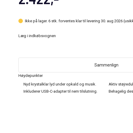
Ikke på lager. 6 stk. forventes klar til levering 30. aug 2026 (usi
Læg i indkøbsvognen
Sammenlign
Høydepunkter
Nyd krystalklar lyd under opkald og musik.
Aktiv støjredu
Inkluderer USB-C-adapter til nem tilslutning.
Behagelig desi