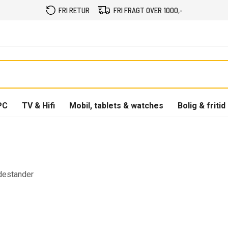
FRI RETUR
FRI FRAGT OVER 1000,-
PC
TV & Hifi
Mobil, tablets & watches
Bolig & fritid
adestander