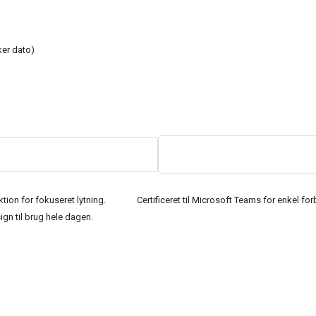
kker dato)
ktion for fokuseret lytning.
Certificeret til Microsoft Teams for enkel for
gn til brug hele dagen.