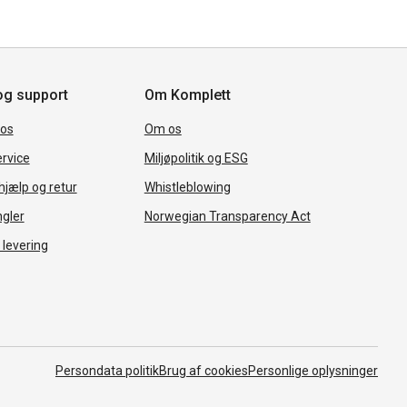
og support
Om Komplett
 os
Om os
rvice
Miljøpolitik og ESG
jælp og retur
Whistleblowing
ngler
Norwegian Transparency Act
 levering
Persondata politik
Brug af cookies
Personlige oplysninger