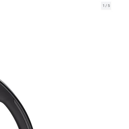
1
/
5