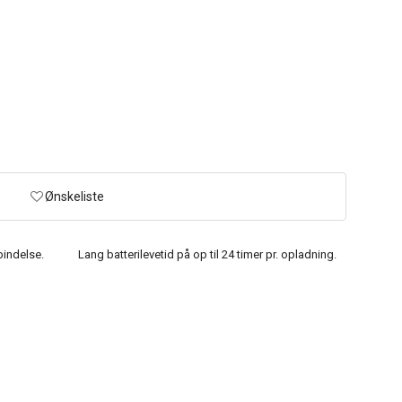
Ønskeliste
bindelse.
Lang batterilevetid på op til 24 timer pr. opladning.