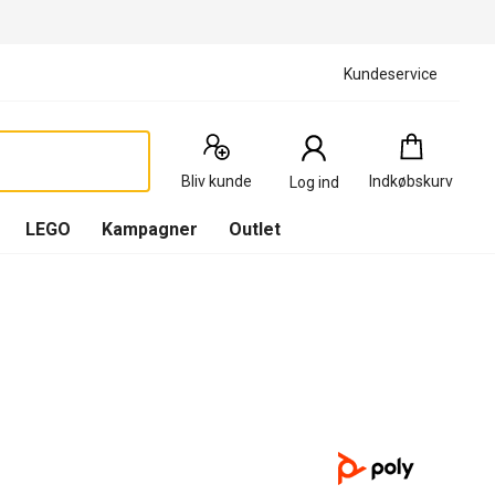
Kundeservice
Indkøbskurv
:
0
Produkter
Bliv kunde
Indkøbskurv
Log ind
(
Indkøbskurv
LEGO
Kampagner
Outlet