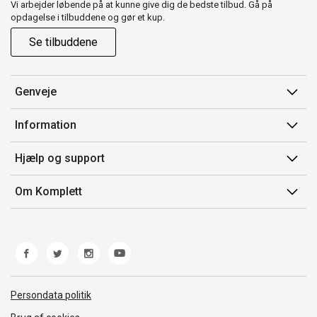
Vi arbejder løbende på at kunne give dig de bedste tilbud. Gå på
opdagelse i tilbuddene og gør et kup.
Se tilbuddene
Genveje
Min side
Information
Ordrehistorik
Salgsbetingelser
Hjælp og support
Gavekort
Mærker/producent
Kontakt os
Om Komplett
Fortrydelsesret
Kundeservice
Om os
Produkthjælp og retur
Miljøpolitik og ESG
Fejl/Mangler
Whistleblowing
Fragt og levering
Norwegian Transparency Act
Persondata politik