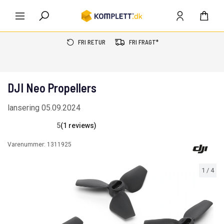
FRI RETUR
FRI FRAGT*
DJI Neo Propellers
lansering 05.09.2024
5
(1 reviews)
Varenummer:
1311925
1
/
4