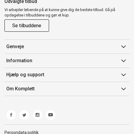
Udvalgte tilbud
Vi arbejder løbende på at kunne give dig de bedste tilbud. Gå på
opdagelse i tilbuddene og gør et kup.
Se tilbuddene
Genveje
Min side
Information
Ordrehistorik
Salgsbetingelser
Hjælp og support
Gavekort
Mærker/producent
Kontakt os
Om Komplett
Fortrydelsesret
Kundeservice
Om os
Produkthjælp og retur
Miljøpolitik og ESG
Fejl/Mangler
Whistleblowing
Fragt og levering
Norwegian Transparency Act
Persondata politik