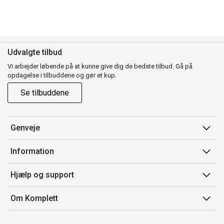
Udvalgte tilbud
Vi arbejder løbende på at kunne give dig de bedste tilbud. Gå på
opdagelse i tilbuddene og gør et kup.
Se tilbuddene
Genveje
Min side
Information
Ordrehistorik
Salgsbetingelser
Hjælp og support
Gavekort
Mærker/producent
Kontakt os
Om Komplett
Fortrydelsesret
Kundeservice
Om os