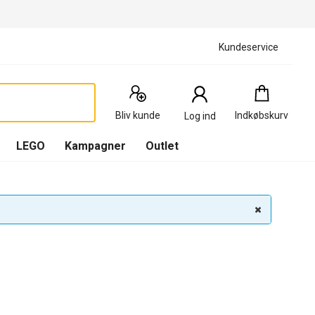
Kundeservice
Indkøbskurv
:
0
Produkter
Bliv kunde
Indkøbskurv
Log ind
(
Indkøbskurv
LEGO
Kampagner
Outlet