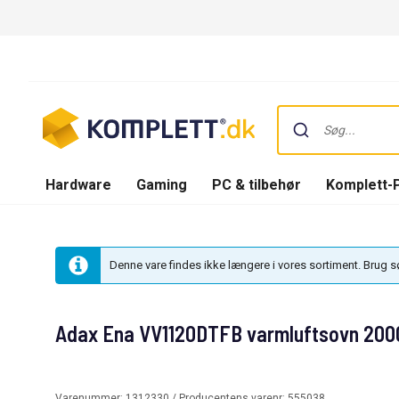
Hardware
Gaming
PC & tilbehør
Komplett-
Denne vare findes ikke længere i vores sortiment. Brug 
Adax Ena VV1120DTFB varmluftsovn 200
Varenummer:
1312330
/ Producentens varenr:
555038