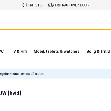
FRI RETUR
FRI FRAGT OVER 1000,-
PC
TV & Hifi
Mobil, tablets & watches
Bolig & fritid
søgefunktionen øverst på siden.
0W (hvid)