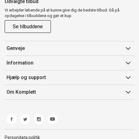
Udvalgte tilbud
Vi arbejder løbende på at kunne give dig de bedste tilbud. Gå på
opdagelse i tilbuddene og gør et kup.
Se tilbuddene
Genveje
Min side
Information
Ordrehistorik
Salgsbetingelser
Hjælp og support
Gavekort
Mærker/producent
Kontakt os
Om Komplett
Fortrydelsesret
Kundeservice
Om os
Produkthjælp og retur
Miljøpolitik og ESG
Fejl/Mangler
Whistleblowing
Fragt og levering
Norwegian Transparency Act
Persondata politik