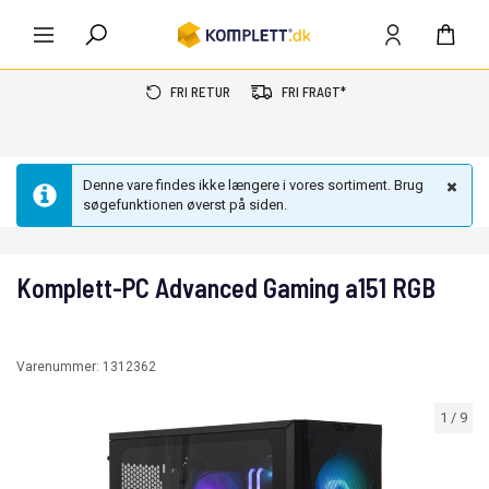
FRI RETUR
FRI FRAGT*
Denne vare findes ikke længere i vores sortiment. Brug
søgefunktionen øverst på siden.
Komplett-PC Advanced Gaming a151 RGB
Varenummer:
1312362
1
/
9