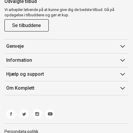
Udvalgte tilbud
Vi arbejder løbende på at kunne give dig de bedste tilbud. Gå på
opdagelse i tilbuddene og gør et kup.
Se tilbuddene
Genveje
Min side
Information
Ordrehistorik
Salgsbetingelser
Hjælp og support
Gavekort
Mærker/producent
Kontakt os
Om Komplett
Fortrydelsesret
Kundeservice
Om os
Produkthjælp og retur
Miljøpolitik og ESG
Fejl/Mangler
Whistleblowing
Fragt og levering
Norwegian Transparency Act
Persondata politik