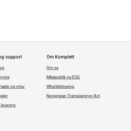
og support
Om Komplett
 os
Om os
rvice
Miljøpolitik og ESG
jælp og retur
Whistleblowing
ngler
Norwegian Transparency Act
 levering