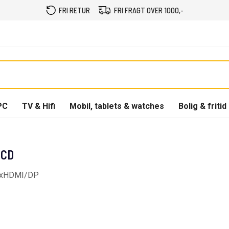
FRI RETUR
FRI FRAGT OVER 1000,-
PC
TV & Hifi
Mobil, tablets & watches
Bolig & fritid
UCD
 2xHDMI/DP