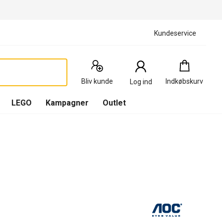
Kundeservice
Indkøbskurv
:
0
Produkter
Bliv kunde
Indkøbskurv
Log ind
(
Indkøbskurv
LEGO
Kampagner
Outlet