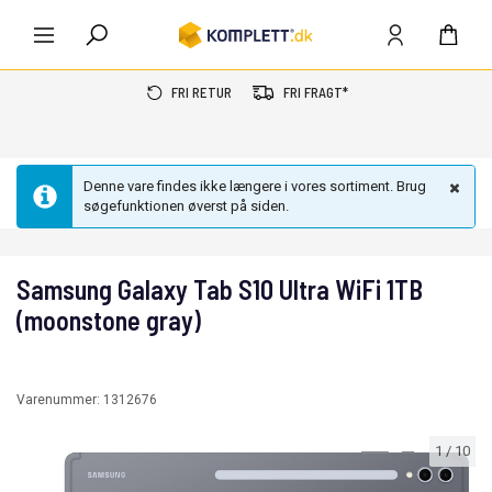
FRI RETUR
FRI FRAGT*
Denne vare findes ikke længere i vores sortiment. Brug
søgefunktionen øverst på siden.
Samsung Galaxy Tab S10 Ultra WiFi 1TB
(moonstone gray)
Varenummer:
1312676
1
/
10