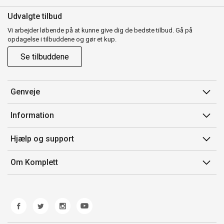
Udvalgte tilbud
Vi arbejder løbende på at kunne give dig de bedste tilbud. Gå på
opdagelse i tilbuddene og gør et kup.
Se tilbuddene
Genveje
Min side
Information
Ordrehistorik
Salgsbetingelser
Hjælp og support
Gavekort
Mærker/producent
Kontakt os
Om Komplett
Fortrydelsesret
Kundeservice
Om os
Produkthjælp og retur
Miljøpolitik og ESG
Fejl/Mangler
Whistleblowing
Fragt og levering