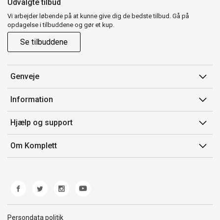
Udvalgte tilbud
Vi arbejder løbende på at kunne give dig de bedste tilbud. Gå på
opdagelse i tilbuddene og gør et kup.
Se tilbuddene
Genveje
Min side
Information
Ordrehistorik
Salgsbetingelser
Hjælp og support
Gavekort
Mærker/producent
Kontakt os
Om Komplett
Fortrydelsesret
Kundeservice
Om os
Produkthjælp og retur
Miljøpolitik og ESG
Fejl/Mangler
Whistleblowing
Fragt og levering
Norwegian Transparency Act
Persondata politik