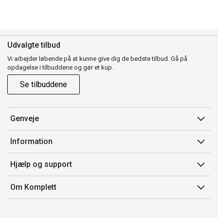
Udvalgte tilbud
Vi arbejder løbende på at kunne give dig de bedste tilbud. Gå på
opdagelse i tilbuddene og gør et kup.
Se tilbuddene
Genveje
Min side
Information
Ordrehistorik
Salgsbetingelser
Hjælp og support
Gavekort
Mærker/producent
Kontakt os
Om Komplett
Fortrydelsesret
Kundeservice
Om os
Produkthjælp og retur