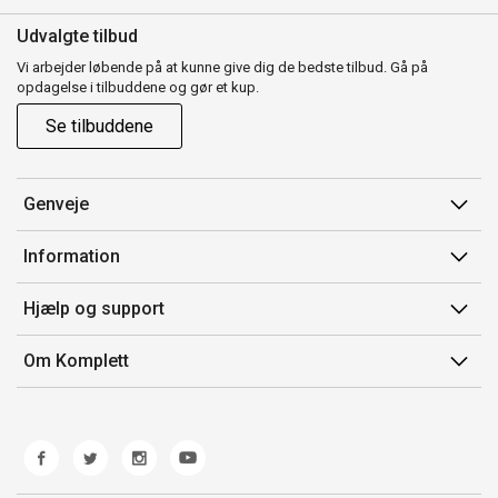
Udvalgte tilbud
Vi arbejder løbende på at kunne give dig de bedste tilbud. Gå på
opdagelse i tilbuddene og gør et kup.
Se tilbuddene
Genveje
Min side
Information
Ordrehistorik
Salgsbetingelser
Hjælp og support
Gavekort
Mærker/producent
Kontakt os
Om Komplett
Fortrydelsesret
Kundeservice
Om os
Produkthjælp og retur
Miljøpolitik og ESG
Fejl/Mangler
Whistleblowing
Fragt og levering