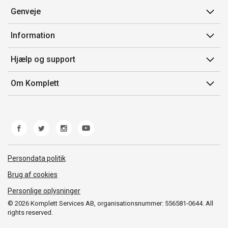
Genveje
Min side
Information
Ordrehistorik
Salgsbetingelser
Hjælp og support
Gavekort
Mærker/producent
Kontakt os
Om Komplett
Fortrydelsesret
Kundeservice
Om os
Produkthjælp og retur
Miljøpolitik og ESG
Fejl/Mangler
Whistleblowing
Fragt og levering
Norwegian Transparency Act
Persondata politik
Brug af cookies
Personlige oplysninger
© 2026 Komplett Services AB, organisationsnummer: 556581-0644. All
rights reserved.