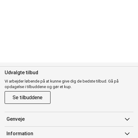
Udvalgte tilbud
Vi arbejder løbende på at kunne give dig de bedste tilbud. Gå på
opdagelse i tilbuddene og gør et kup.
Se tilbuddene
Genveje
Min side
Information