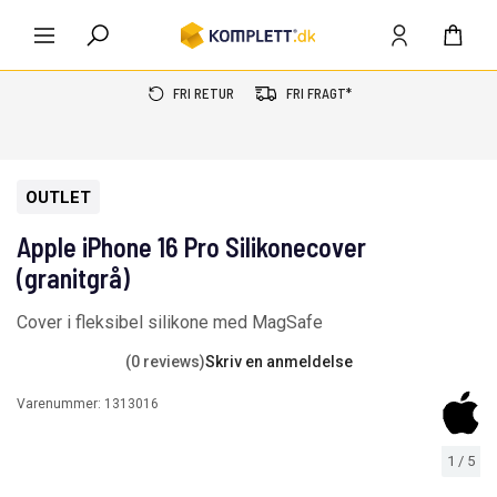
FRI RETUR
FRI FRAGT*
OUTLET
Apple iPhone 16 Pro Silikonecover
(granitgrå)
Cover i fleksibel silikone med MagSafe
(0 reviews)
Skriv en anmeldelse
Varenummer:
1313016
1
/
5