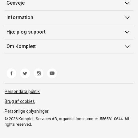
Genveje
Min side
Information
Ordrehistorik
Salgsbetingelser
Hjælp og support
Gavekort
Mærker/producent
Kontakt os
Om Komplett
Fortrydelsesret
Kundeservice
Om os
Produkthjælp og retur
Miljøpolitik og ESG
Fejl/Mangler
Whistleblowing
Fragt og levering
Norwegian Transparency Act
Persondata politik
Brug af cookies
Personlige oplysninger
© 2026 Komplett Services AB, organisationsnummer: 556581-0644. All
rights reserved.