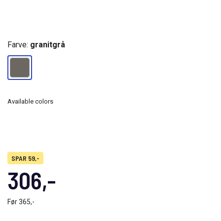
Farve:
granitgrå
Available colors
SPAR 59,-
306,-
Før
365,-