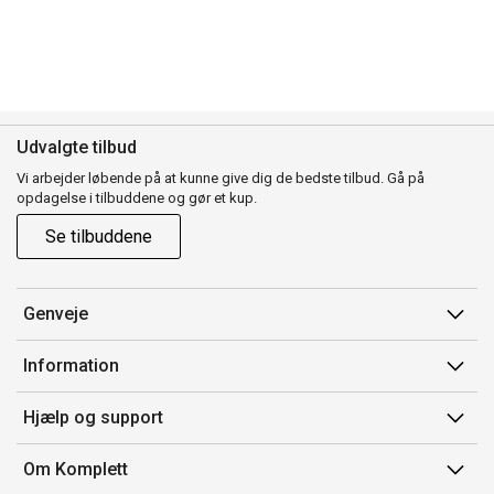
Udvalgte tilbud
Vi arbejder løbende på at kunne give dig de bedste tilbud. Gå på
opdagelse i tilbuddene og gør et kup.
Se tilbuddene
Genveje
Min side
Information
Ordrehistorik
Salgsbetingelser
Hjælp og support
Gavekort
Mærker/producent
Kontakt os
Om Komplett
Fortrydelsesret