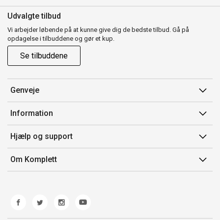
Udvalgte tilbud
Vi arbejder løbende på at kunne give dig de bedste tilbud. Gå på
opdagelse i tilbuddene og gør et kup.
Se tilbuddene
Genveje
Min side
Information
Ordrehistorik
Salgsbetingelser
Hjælp og support
Gavekort
Mærker/producent
Kontakt os
Om Komplett
Fortrydelsesret
Kundeservice
Om os
Produkthjælp og retur
Miljøpolitik og ESG
Fejl/Mangler
Whistleblowing
Fragt og levering