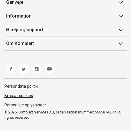
Genveje
Min side
Information
Ordrehistorik
Salgsbetingelser
Hjælp og support
Gavekort
Mærker/producent
Kontakt os
Om Komplett
Fortrydelsesret
Kundeservice
Om os
Produkthjælp og retur
Miljøpolitik og ESG
Fejl/Mangler
Whistleblowing
Fragt og levering
Norwegian Transparency Act
Persondata politik
Brug af cookies
Personlige oplysninger
© 2026 Komplett Services AB, organisationsnummer: 556581-0644. All
rights reserved.