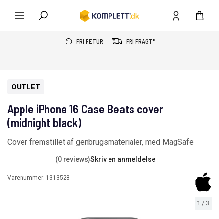
FRI RETUR
FRI FRAGT*
OUTLET
Apple iPhone 16 Case Beats cover
(midnight black)
Cover fremstillet af genbrugsmaterialer, med MagSafe
(0 reviews)
Skriv en anmeldelse
Varenummer:
1313528
1
/
3