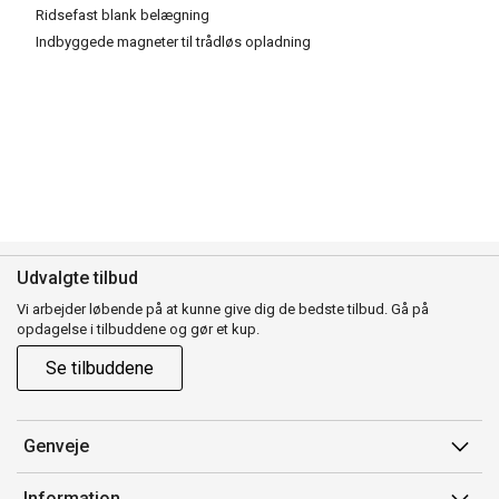
Ridsefast blank belægning
Indbyggede magneter til trådløs opladning
Udvalgte tilbud
Vi arbejder løbende på at kunne give dig de bedste tilbud. Gå på
opdagelse i tilbuddene og gør et kup.
Se tilbuddene
Genveje
Min side
Information