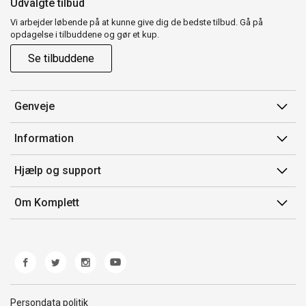
Udvalgte tilbud
Vi arbejder løbende på at kunne give dig de bedste tilbud. Gå på
opdagelse i tilbuddene og gør et kup.
Se tilbuddene
Genveje
Min side
Information
Ordrehistorik
Salgsbetingelser
Hjælp og support
Gavekort
Mærker/producent
Kontakt os
Om Komplett
Fortrydelsesret
Kundeservice
Om os
Produkthjælp og retur
Miljøpolitik og ESG
Fejl/Mangler
Whistleblowing
Fragt og levering
Norwegian Transparency Act
Persondata politik