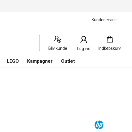
Kundeservice
Indkøbskurv
:
0
Produkter
Bliv kunde
Indkøbskurv
Log ind
(
Indkøbskurv
LEGO
Kampagner
Outlet