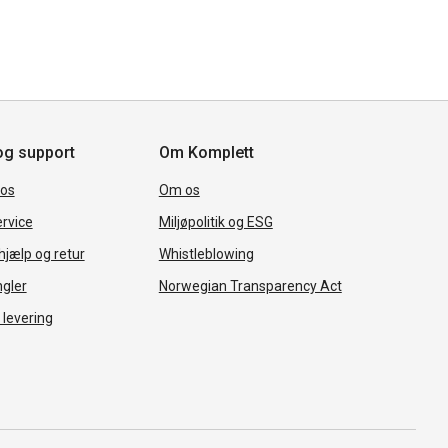
og support
Om Komplett
 os
Om os
rvice
Miljøpolitik og ESG
jælp og retur
Whistleblowing
ngler
Norwegian Transparency Act
 levering