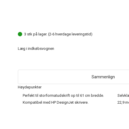
3 stk på lager. (2-6 hverdage leveringstid)
Læg i indkøbsvognen
Sammenlign
Høydepunkter
Perfekt til storformatudskrift op til 61 cm bredde.
Selvklæ
Kompatibel med HP DesignJet skrivere.
22,9 me