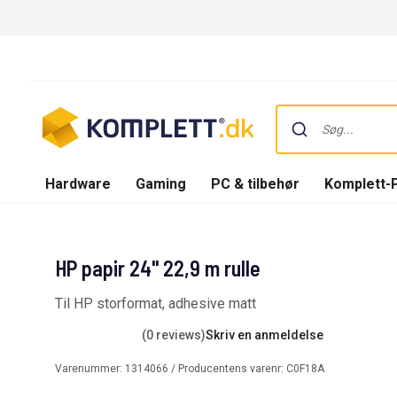
Hardware
Gaming
PC & tilbehør
Komplett-
HP papir 24" 22,9 m rulle
Til HP storformat, adhesive matt
(0 reviews)
Skriv en anmeldelse
Varenummer:
1314066
/ Producentens varenr:
C0F18A