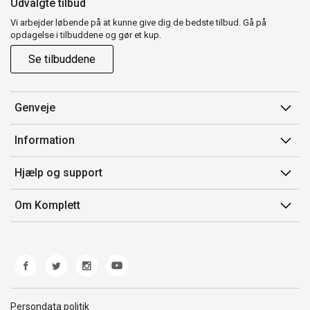
Udvalgte tilbud
Vi arbejder løbende på at kunne give dig de bedste tilbud. Gå på
opdagelse i tilbuddene og gør et kup.
Se tilbuddene
Genveje
Min side
Information
Ordrehistorik
Salgsbetingelser
Hjælp og support
Gavekort
Mærker/producent
Kontakt os
Om Komplett
Fortrydelsesret
Kundeservice
Om os
Produkthjælp og retur
Miljøpolitik og ESG
Fejl/Mangler
Whistleblowing
Fragt og levering
Norwegian Transparency Act
Persondata politik