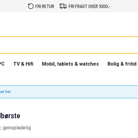
FRI RETUR
FRI FRAGT OVER 1000,-
PC
TV & Hifi
Mobil, tablets & watches
Bolig & fritid
ner her
dbørste
or, genopladelig