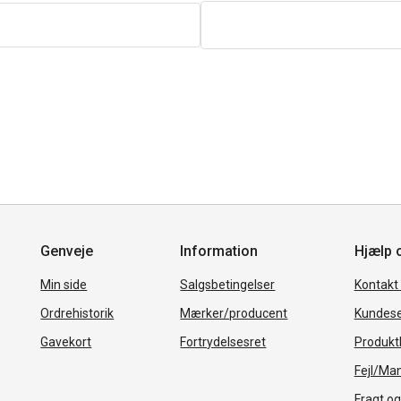
Genveje
Information
Hjælp 
Min side
Salgsbetingelser
Kontakt
Ordrehistorik
Mærker/producent
Kundese
Gavekort
Fortrydelsesret
Produkth
Fejl/Ma
Fragt og