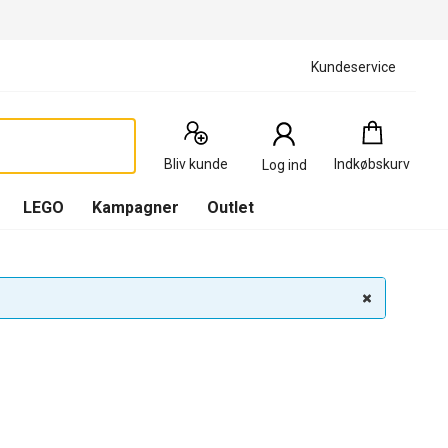
Kundeservice
Indkøbskurv
:
0
Produkter
Bliv kunde
Indkøbskurv
Log ind
(
Indkøbskurv
LEGO
Kampagner
Outlet