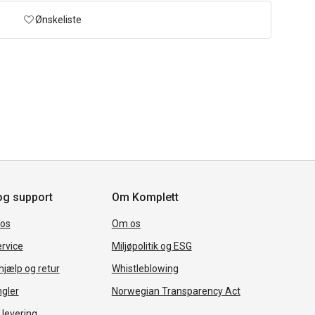
Ønskeliste
og support
Om Komplett
 os
Om os
rvice
Miljøpolitik og ESG
jælp og retur
Whistleblowing
ngler
Norwegian Transparency Act
 levering