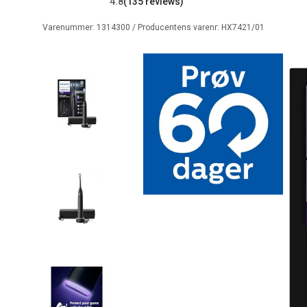
4.8
(135 reviews)
Varenummer:
1314300
/ Producentens varenr:
HX7421/01