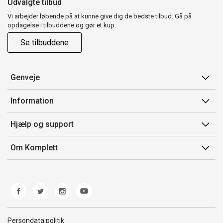
Udvalgte tilbud
Vi arbejder løbende på at kunne give dig de bedste tilbud. Gå på
opdagelse i tilbuddene og gør et kup.
Se tilbuddene
Genveje
Min side
Information
Ordrehistorik
Salgsbetingelser
Hjælp og support
Gavekort
Mærker/producent
Kontakt os
Om Komplett
Fortrydelsesret
Kundeservice
Om os
Produkthjælp og retur
Miljøpolitik og ESG
Fejl/Mangler
Whistleblowing
Fragt og levering
Norwegian Transparency Act
Persondata politik