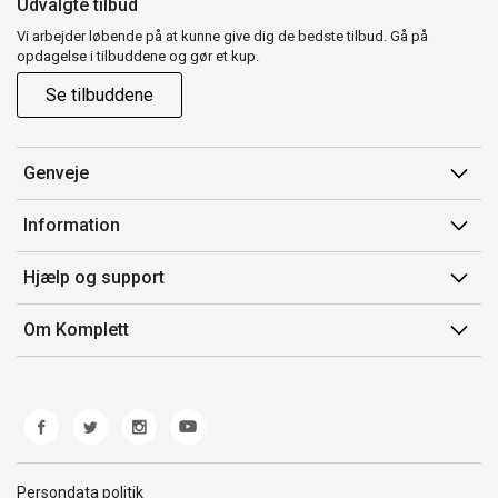
Udvalgte tilbud
Vi arbejder løbende på at kunne give dig de bedste tilbud. Gå på
opdagelse i tilbuddene og gør et kup.
Se tilbuddene
Genveje
Min side
Information
Ordrehistorik
Salgsbetingelser
Hjælp og support
Gavekort
Mærker/producent
Kontakt os
Om Komplett
Fortrydelsesret
Kundeservice
Om os
Produkthjælp og retur
Miljøpolitik og ESG
Fejl/Mangler
Whistleblowing
Fragt og levering
Norwegian Transparency Act
Persondata politik