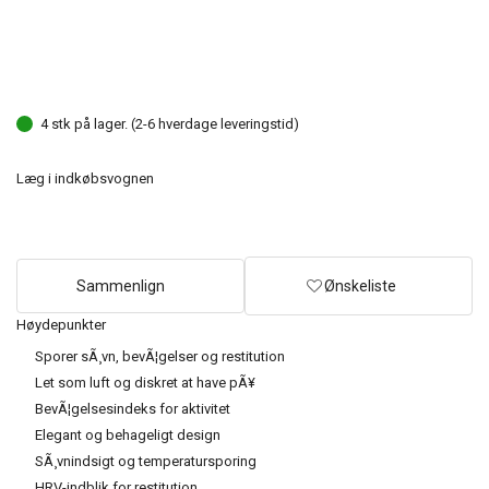
4 stk på lager. (2-6 hverdage leveringstid)
Læg i indkøbsvognen
Sammenlign
Ønskeliste
Høydepunkter
Sporer sÃ¸vn, bevÃ¦gelser og restitution
Let som luft og diskret at have pÃ¥
BevÃ¦gelsesindeks for aktivitet
Elegant og behageligt design
SÃ¸vnindsigt og temperatursporing
HRV-indblik for restitution