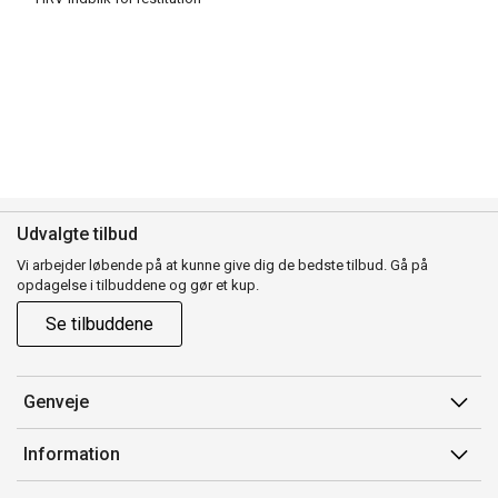
Udvalgte tilbud
Vi arbejder løbende på at kunne give dig de bedste tilbud. Gå på
opdagelse i tilbuddene og gør et kup.
Se tilbuddene
Genveje
Min side
Information
Ordrehistorik
Salgsbetingelser