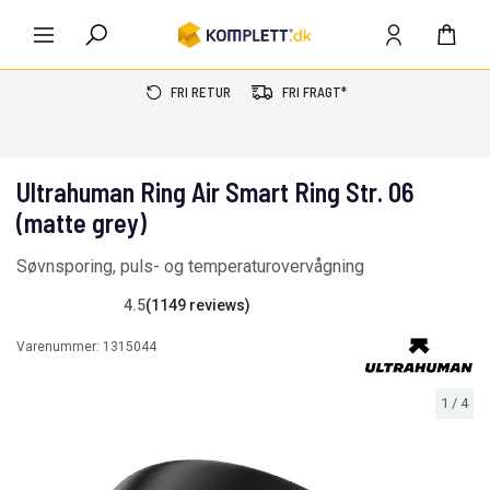
FRI RETUR
FRI FRAGT*
Ultrahuman Ring Air Smart Ring Str. 06
(matte grey)
Søvnsporing, puls- og temperaturovervågning
4.5
(1149 reviews)
Varenummer:
1315044
1
/
4