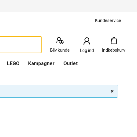
Kundeservice
Indkøbskurv
:
0
Produkter
Bliv kunde
Indkøbskurv
Log ind
(
Indkøbskurv
LEGO
Kampagner
Outlet