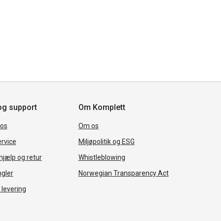
og support
Om Komplett
 os
Om os
rvice
Miljøpolitik og ESG
jælp og retur
Whistleblowing
ngler
Norwegian Transparency Act
 levering