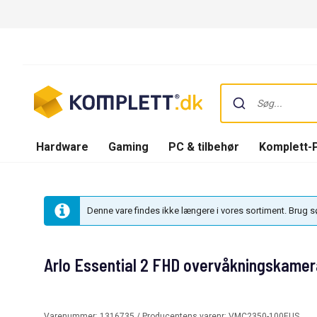
Hardware
Gaming
PC & tilbehør
Komplett-
Denne vare findes ikke længere i vores sortiment. Brug 
Arlo Essential 2 FHD overvåkningskamera
Varenummer:
1316735
/ Producentens varenr:
VMC2350-100EUS