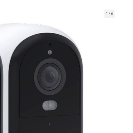
1
/
6