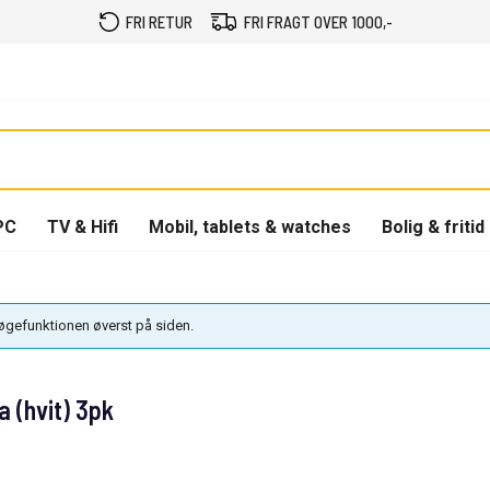
FRI RETUR
FRI FRAGT OVER 1000,-
PC
TV & Hifi
Mobil, tablets & watches
Bolig & fritid
søgefunktionen øverst på siden.
 (hvit) 3pk