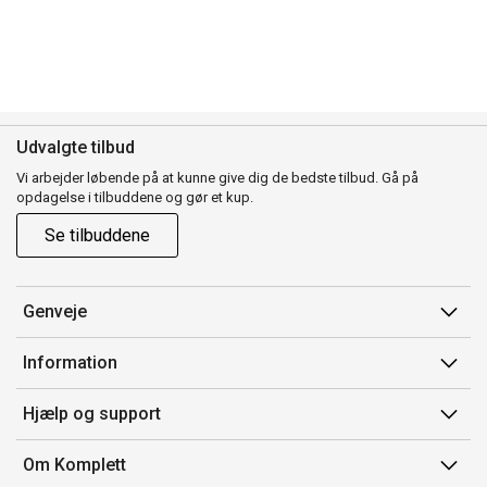
Udvalgte tilbud
Vi arbejder løbende på at kunne give dig de bedste tilbud. Gå på
opdagelse i tilbuddene og gør et kup.
Se tilbuddene
Genveje
Min side
Information
Ordrehistorik
Salgsbetingelser
Hjælp og support
Gavekort
Mærker/producent
Kontakt os
Om Komplett
Fortrydelsesret