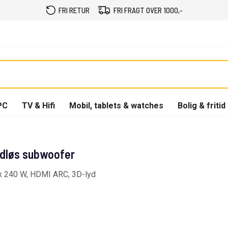
FRI RETUR
FRI FRAGT OVER 1000,-
PC
TV & Hifi
Mobil, tablets & watches
Bolig & fritid
ådløs subwoofer
ax 240 W, HDMI ARC, 3D-lyd