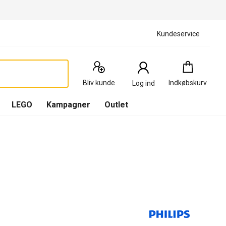
Kundeservice
Indkøbskurv
:
0
Produkter
Bliv kunde
Indkøbskurv
Log ind
(
Indkøbskurv
LEGO
Kampagner
Outlet