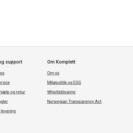
og support
Om Komplett
 os
Om os
rvice
Miljøpolitik og ESG
jælp og retur
Whistleblowing
ngler
Norwegian Transparency Act
 levering