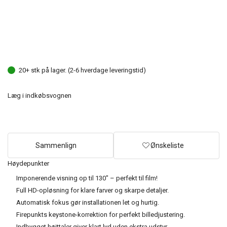
20+ stk på lager. (2-6 hverdage leveringstid)
Læg i indkøbsvognen
Sammenlign
Ønskeliste
Høydepunkter
Imponerende visning op til 130" – perfekt til film!
Full HD-opløsning for klare farver og skarpe detaljer.
Automatisk fokus gør installationen let og hurtig.
Firepunkts keystone-korrektion for perfekt billedjustering.
Indbygget højttaler giver klart lyd uden ekstra udstyr.