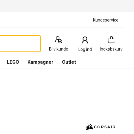
Kundeservice
Indkøbskurv
:
0
Produkter
Bliv kunde
Indkøbskurv
Log ind
(
Indkøbskurv
LEGO
Kampagner
Outlet