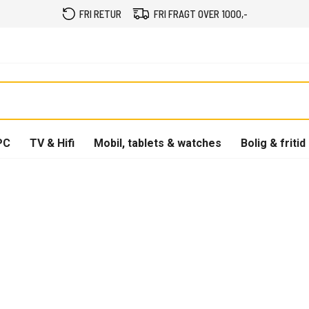
FRI RETUR
FRI FRAGT OVER 1000,-
PC
TV & Hifi
Mobil, tablets & watches
Bolig & fritid