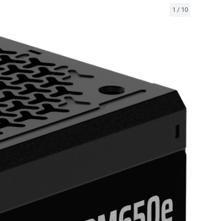
1
/
10