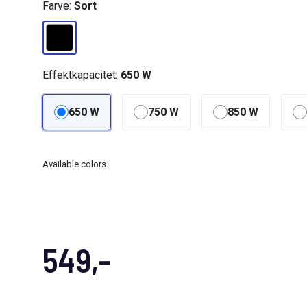
Farve:
Sort
Effektkapacitet:
650 W
650 W
750 W
850 W
Available colors
549,-