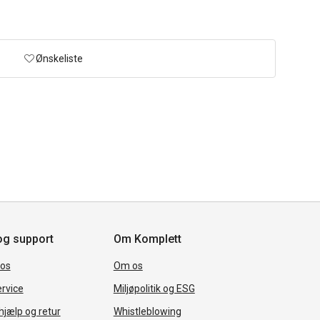
Ønskeliste
og support
Om Komplett
 os
Om os
rvice
Miljøpolitik og ESG
jælp og retur
Whistleblowing