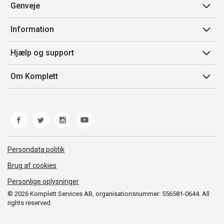
Genveje
Min side
Information
Ordrehistorik
Salgsbetingelser
Hjælp og support
Gavekort
Mærker/producent
Kontakt os
Om Komplett
Fortrydelsesret
Kundeservice
Om os
Produkthjælp og retur
Miljøpolitik og ESG
Fejl/Mangler
Whistleblowing
Fragt og levering
Norwegian Transparency Act
Persondata politik
Brug af cookies
Personlige oplysninger
© 2026 Komplett Services AB, organisationsnummer: 556581-0644. All
rights reserved.