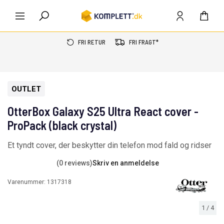
FRI RETUR
FRI FRAGT*
OUTLET
OtterBox Galaxy S25 Ultra React cover -
ProPack (black crystal)
Et tyndt cover, der beskytter din telefon mod fald og ridser
(0 reviews)
Skriv en anmeldelse
Varenummer:
1317318
1
/
4