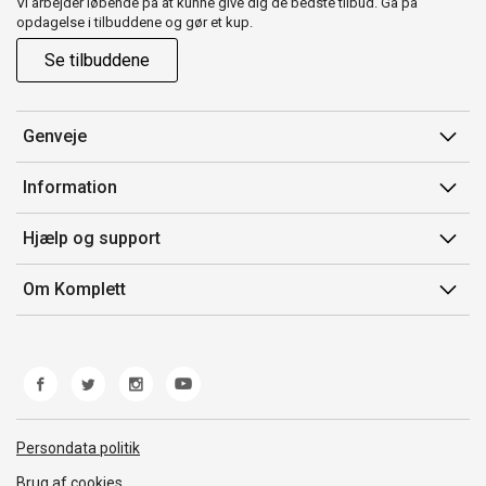
Vi arbejder løbende på at kunne give dig de bedste tilbud. Gå på
opdagelse i tilbuddene og gør et kup.
Se tilbuddene
Genveje
Min side
Information
Ordrehistorik
Salgsbetingelser
Hjælp og support
Gavekort
Mærker/producent
Kontakt os
Om Komplett
Fortrydelsesret
Kundeservice
Om os
Produkthjælp og retur
Miljøpolitik og ESG
Fejl/Mangler
Whistleblowing
Fragt og levering
Norwegian Transparency Act
Persondata politik
Brug af cookies