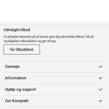
Udvalgte tilbud
Vi arbejder løbende på at kunne give dig de bedste tilbud. Gå på
opdagelse i tilbuddene og gør et kup.
Se tilbuddene
Genveje
Min side
Information
Ordrehistorik
Salgsbetingelser
Hjælp og support
Gavekort
Mærker/producent
Kontakt os
Om Komplett
Fortrydelsesret
Kundeservice