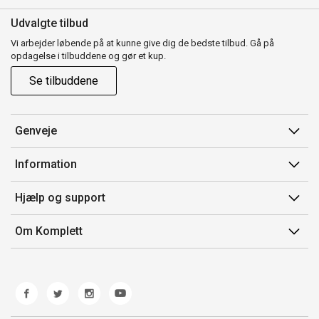
Udvalgte tilbud
Vi arbejder løbende på at kunne give dig de bedste tilbud. Gå på
opdagelse i tilbuddene og gør et kup.
Se tilbuddene
Genveje
Min side
Information
Ordrehistorik
Salgsbetingelser
Hjælp og support
Gavekort
Mærker/producent
Kontakt os
Om Komplett
Fortrydelsesret
Kundeservice
Om os
Produkthjælp og retur
Miljøpolitik og ESG
Fejl/Mangler
Whistleblowing
Fragt og levering