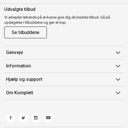
Udvalgte tilbud
Vi arbejder løbende på at kunne give dig de bedste tilbud. Gå på
opdagelse i tilbuddene og gør et kup.
Se tilbuddene
Genveje
Min side
Information
Ordrehistorik
Salgsbetingelser
Hjælp og support
Gavekort
Mærker/producent
Kontakt os
Om Komplett
Fortrydelsesret
Kundeservice
Om os
Produkthjælp og retur
Miljøpolitik og ESG
Fejl/Mangler
Whistleblowing
Fragt og levering