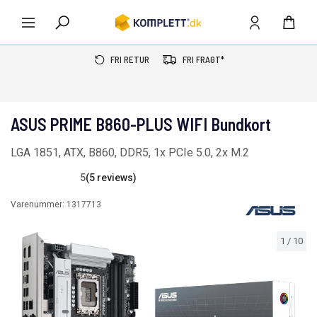
FRI RETUR
FRI FRAGT*
ASUS PRIME B860-PLUS WIFI Bundkort
LGA 1851, ATX, B860, DDR5, 1x PCIe 5.0, 2x M.2
5
(5 reviews)
Varenummer:
1317713
1
/
10