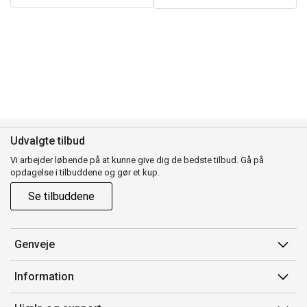
Udvalgte tilbud
Vi arbejder løbende på at kunne give dig de bedste tilbud. Gå på
opdagelse i tilbuddene og gør et kup.
Se tilbuddene
Genveje
Min side
Information
Ordrehistorik
Salgsbetingelser