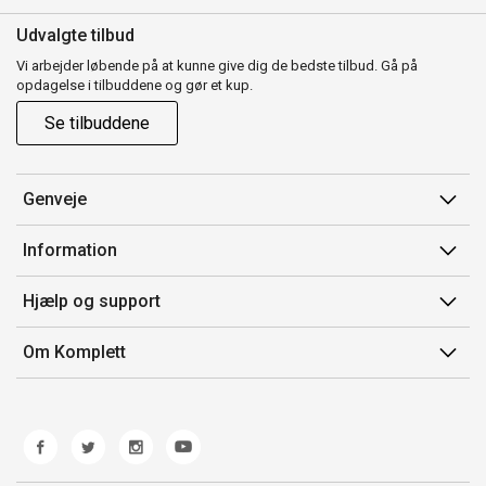
Udvalgte tilbud
Vi arbejder løbende på at kunne give dig de bedste tilbud. Gå på
opdagelse i tilbuddene og gør et kup.
Se tilbuddene
Genveje
Min side
Information
Ordrehistorik
Salgsbetingelser
Hjælp og support
Gavekort
Mærker/producent
Kontakt os
Om Komplett
Fortrydelsesret
Kundeservice
Om os
Produkthjælp og retur
Miljøpolitik og ESG
Fejl/Mangler
Whistleblowing
Fragt og levering