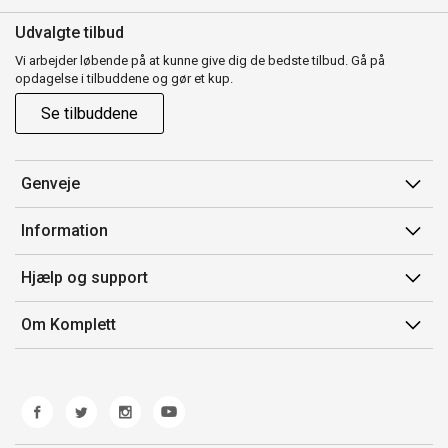
Udvalgte tilbud
Vi arbejder løbende på at kunne give dig de bedste tilbud. Gå på
opdagelse i tilbuddene og gør et kup.
Se tilbuddene
Genveje
Min side
Information
Ordrehistorik
Salgsbetingelser
Hjælp og support
Gavekort
Mærker/producent
Kontakt os
Om Komplett
Fortrydelsesret
Kundeservice
Om os
Produkthjælp og retur
Miljøpolitik og ESG
Fejl/Mangler
Whistleblowing
Fragt og levering