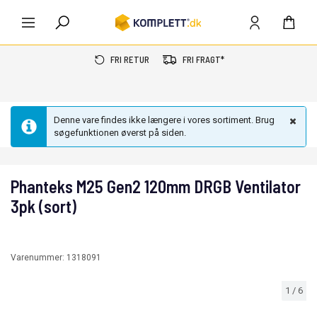
FRI RETUR
FRI FRAGT*
Denne vare findes ikke længere i vores sortiment. Brug
søgefunktionen øverst på siden.
Phanteks M25 Gen2 120mm DRGB Ventilator
3pk (sort)
Varenummer:
1318091
1
/
6