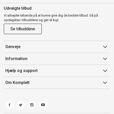
Udvalgte tilbud
Vi arbejder løbende på at kunne give dig de bedste tilbud. Gå på
opdagelse i tilbuddene og gør et kup.
Se tilbuddene
Genveje
Min side
Information
Ordrehistorik
Salgsbetingelser
Hjælp og support
Gavekort
Mærker/producent
Kontakt os
Om Komplett
Fortrydelsesret
Kundeservice
Om os
Produkthjælp og retur
Miljøpolitik og ESG
Fejl/Mangler
Whistleblowing
Fragt og levering