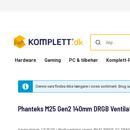
Hardware
Gaming
PC & tilbehør
Komplett-
Denne vare findes ikke længere i vores sortiment. Brug 
Phanteks M25 Gen2 140mm DRGB Ventilat
Varenummer:
1318100
/ Producentens varenr:
PH-F140M25_G2_DBK0