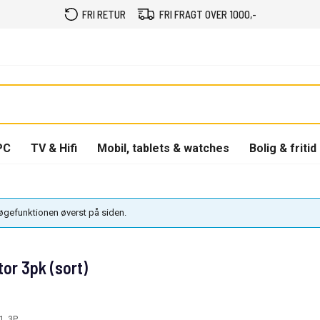
FRI RETUR
FRI FRAGT OVER 1000,-
PC
TV & Hifi
Mobil, tablets & watches
Bolig & fritid
søgefunktionen øverst på siden.
or 3pk (sort)
1_3P