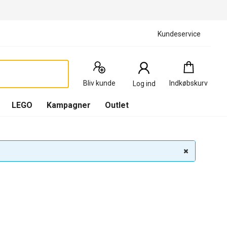
Kundeservice
Indkøbskurv
:
0
Produkter
Bliv kunde
Indkøbskurv
Log ind
(
Indkøbskurv
LEGO
Kampagner
Outlet