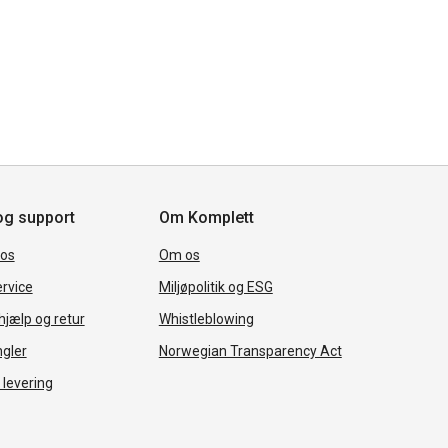
og support
Om Komplett
 os
Om os
rvice
Miljøpolitik og ESG
jælp og retur
Whistleblowing
ngler
Norwegian Transparency Act
 levering