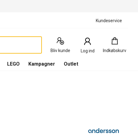
Kundeservice
Indkøbskurv
:
0
Produkter
Bliv kunde
Indkøbskurv
Log ind
(
Indkøbskurv
LEGO
Kampagner
Outlet