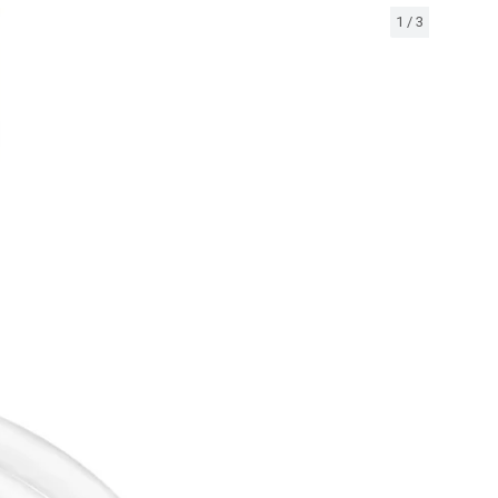
1
/
3