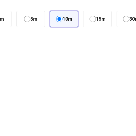
3m
5m
10m
15m
30