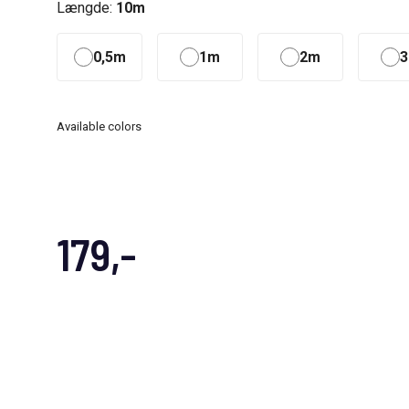
Længde:
10m
0,5m
1m
2m
Available colors
179,-