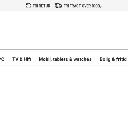
FRI RETUR
FRI FRAGT OVER 1000,-
PC
TV & Hifi
Mobil, tablets & watches
Bolig & fritid