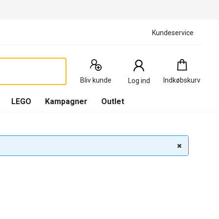
Kundeservice
Indkøbskurv
:
0
Produkter
Bliv kunde
Indkøbskurv
Log ind
(
Indkøbskurv
LEGO
Kampagner
Outlet