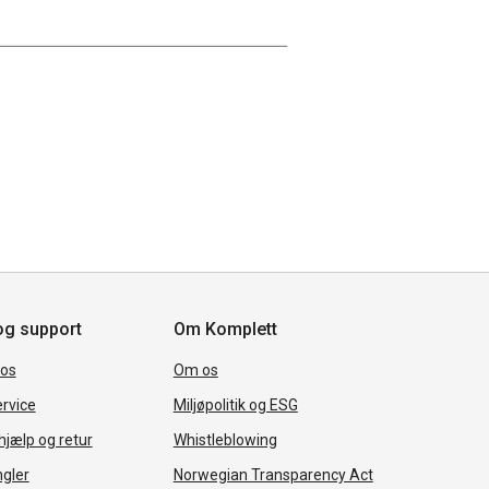
og support
Om Komplett
 os
Om os
rvice
Miljøpolitik og ESG
jælp og retur
Whistleblowing
ngler
Norwegian Transparency Act