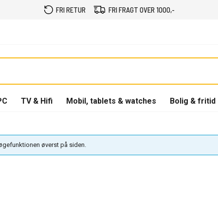
FRI RETUR
FRI FRAGT OVER 1000,-
PC
TV & Hifi
Mobil, tablets & watches
Bolig & fritid
søgefunktionen øverst på siden.