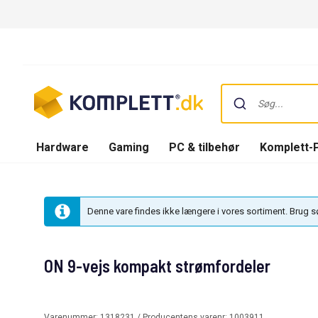
Hardware
Gaming
PC & tilbehør
Komplett-
Denne vare findes ikke længere i vores sortiment. Brug 
ON 9-vejs kompakt strømfordeler
Varenummer:
1318231
/ Producentens varenr:
1003911