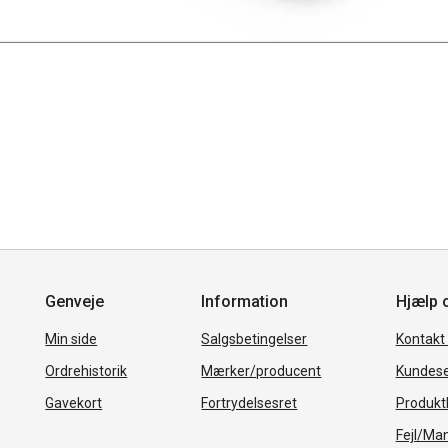
Genveje
Information
Hjælp 
Min side
Salgsbetingelser
Kontakt
Ordrehistorik
Mærker/producent
Kundese
Gavekort
Fortrydelsesret
Produkth
Fejl/Ma