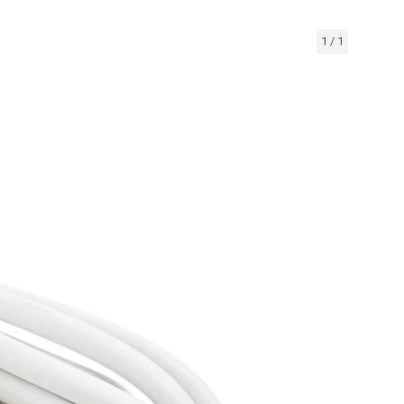
1
/
1