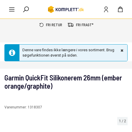
FRI RETUR
FRI FRAGT*
Denne vare findes ikke længere i vores sortiment. Brug
søgefunktionen øverst på siden.
Garmin QuickFit Silikonerem 26mm (ember
orange/graphite)
Varenummer:
1318307
1
/
2