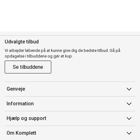
Udvalgte tilbud
Vi arbejder løbende på at kunne give dig de bedste tilbud. Gå på
opdagelse i tilbuddene og gør et kup.
Se tilbuddene
Genveje
Min side
Information
Ordrehistorik
Salgsbetingelser
Hjælp og support
Gavekort
Mærker/producent
Kontakt os
Om Komplett
Fortrydelsesret