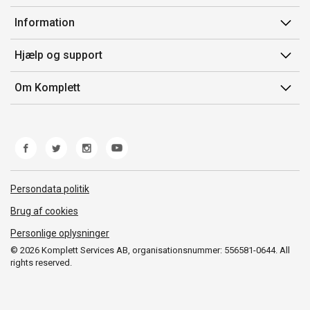
Min side
Information
Ordrehistorik
Salgsbetingelser
Hjælp og support
Gavekort
Mærker/producent
Kontakt os
Om Komplett
Fortrydelsesret
Kundeservice
Om os
Produkthjælp og retur
Miljøpolitik og ESG
Fejl/Mangler
Whistleblowing
Fragt og levering
Norwegian Transparency Act
Persondata politik
Brug af cookies
Personlige oplysninger
© 2026 Komplett Services AB, organisationsnummer: 556581-0644. All
rights reserved.