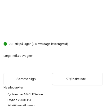
20+ stk på lager. (2-6 hverdage leveringstid)
Læg i indkøbsvognen
Sammenlign
Ønskeliste
Høydepunkter
6,4 tommer AMOLED-skærm
Exynos 2200 CPU
50 MP hovedkamera